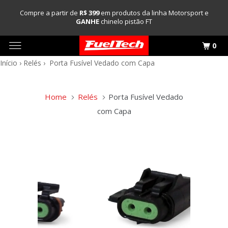
Compre a partir de
R$ 399
em produtos da linha Motorsport e
GANHE
chinelo pistão FT
0
Início
›
Relés
›
Porta Fusível Vedado com Capa
Home
Relés
Porta Fusível Vedado
com Capa