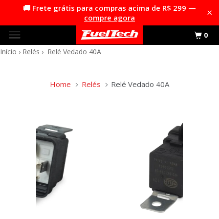
🚚 Frete grátis para compras acima de R$ 299 —
×
compre agora
0
Início
›
Relés
›
Relé Vedado 40A
Home
Relés
Relé Vedado 40A