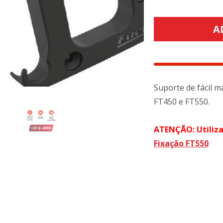
A
Suporte de fácil 
FT450 e FT550.
ATENÇÃO: Utiliz
Fixação FT550