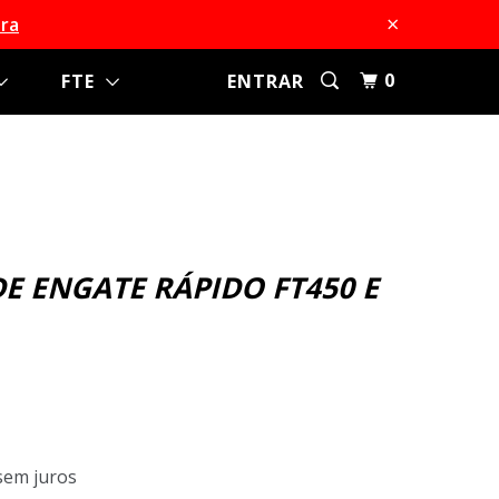
×
ra
0
FTE
ENTRAR
E ENGATE RÁPIDO FT450 E
em juros