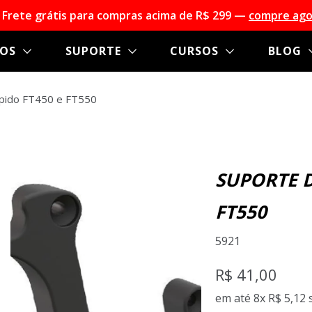
 Frete grátis para compras acima de R$ 299 —
compre ago
TOS
SUPORTE
CURSOS
BLOG
FT450 e FT550
pido FT450 e FT550
SUPORTE D
FT550
5921
R$ 41,00
em até 8x
R$ 5,12
s