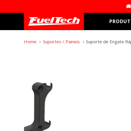
🚚
PRODU
Início
›
Sensores, Válvulas e Acessórios
›
Suporte de Engate Rápido 
Home
Suportes / Paineis
Suporte de Engate Rá